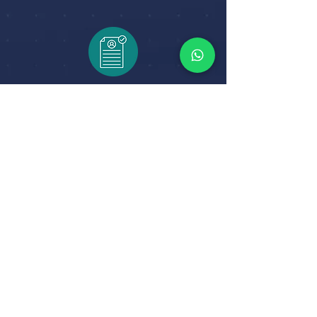
Contratações
Não deu
match
ainda?
Sem problema!
Atendemos sua demanda
spot
em
alguns cliques.
Fale com um especialista