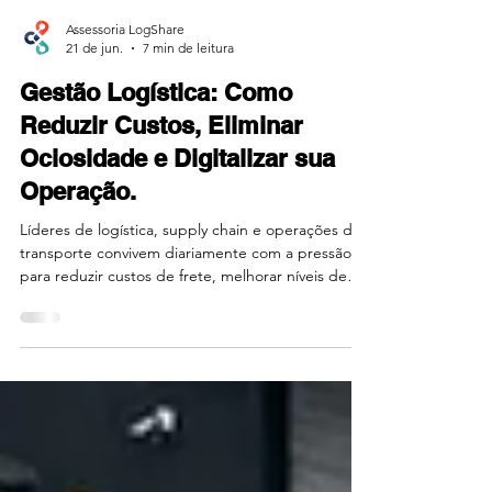
Assessoria LogShare
21 de jun.
7 min de leitura
Gestão Logística: Como
Reduzir Custos, Eliminar
Ociosidade e Digitalizar sua
Operação.
Líderes de logística, supply chain e operações de
transporte convivem diariamente com a pressão
para reduzir custos de frete, melhorar níveis de
serviço (SLA) e responder rapidamente às
mudanças do setor. Encontrar capacidade
disponível rapidamente, especialmente em
momentos de alta demanda ou urgência, pode se
tornar um desafio significativo. A logística
colaborativa prova que os maiores ganhos surgem
do efeito e colaboração em rede.