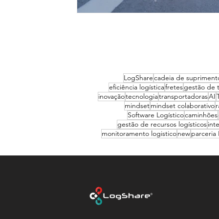
LogShare
cadeia de supriment
eficiência logística
fretes
gestão de 
inovação
tecnologia
transportadoras
AI
mindset
mindset colaborativo
r
Software Logístico
caminhões
gestão de recursos logísticos
int
monitoramento logistico
new
parceria