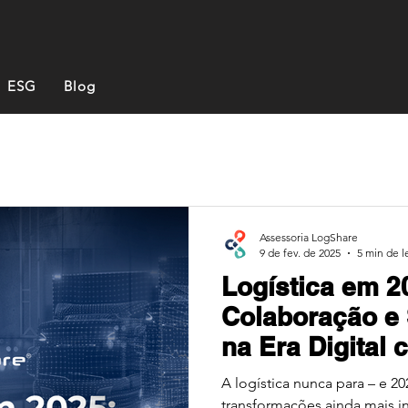
ESG
Blog
Assessoria LogShare
9 de fev. de 2025
5 min de l
Logística em 2
Colaboração e 
na Era Digital
A logística nunca para – e 
transformações ainda mais i