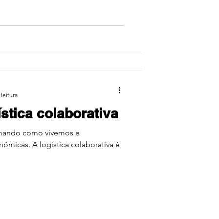
leitura
stica colaborativa
rmando como vivemos e
ômicas. A logística colaborativa é