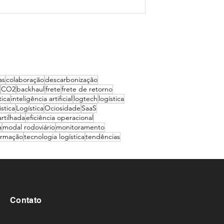
as
colaboração
descarbonização
CO2
backhaul
frete
frete de retorno
tica
inteligência artificial
logtech
logística
stica
Logística
Ociosidade
SaaS
rtilhada
eficiência operacional
a
modal rodoviário
monitoramento
ormação
tecnologia logística
tendências
Contato