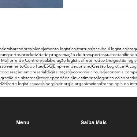
os
embarcadores
planejamento logístico
startups
backhaul logístico
carg
transportes
produtividade
programação de transportes
sustentabilidade
TMS
Torre de Controle
colaboração logística
frete rodoviário
gestão logís
astreamento
Cubo Itau
ESG
Empreendedorismo
Gestão Logística
IA
Logi
cooperação empresarial
digitalização
economia circular
economia compa
egração de sistemas
interdependência
investimento
logística colaborativ
 B2B
rede logistica
saas
sinergia
sinergia organizacional
tecnologia da inf
Menu
Saiba Mais