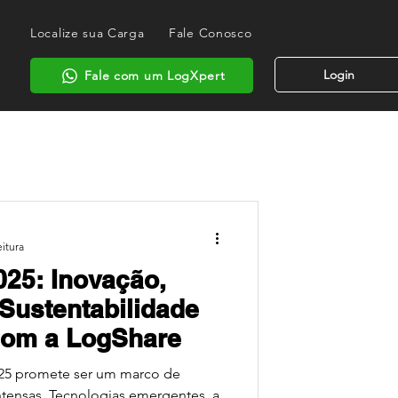
Localize sua Carga
Fale Conosco
Login
Fale com um LogXpert
eitura
025: Inovação,
Sustentabilidade
 com a LogShare
2025 promete ser um marco de
ntensas. Tecnologias emergentes, a