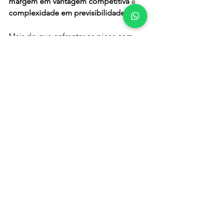
margem em vantagem competitiva
 e 
complexidade em previsibilidade
.
Mais do que enfrentar os picos com 
resiliência, 
quem conecta e otimiza 
rotas de ida e volta chega mais forte
:
Garante entregas com 
confiabilidade,
Reduz custos operacionais de 
forma mensurável,
E protege margens em mercados 
de alta pressão.
Por isso, integrar-se a um ecossistema 
como a LogShare não é apenas uma 
resposta aos desafios sazonais. É um 
catalisador de produtividade, 
sustentabilidade e crescimento 
contínuo
.